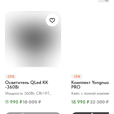
-25%
-15%
Осветитель QLed KK
Комплект Yongnuo L
-360Bi
PRO
Мощность 360Вт, CRI>97,
Кейс с полной комплекта
Bowens
120 Вт.
11 990
₽
18 000
₽
18 990
₽
22 300
₽