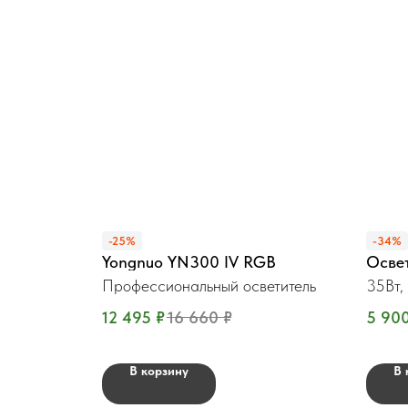
-25%
-34%
Yongnuo YN300 IV RGB
Освет
Профессиональный осветитель
35Вт,
12 495
₽
16 660
₽
5 90
В корзину
В 