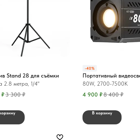
-40%
в Stand 28 для съёмки
Портативный видеосв
а 2.8 метра, 1/4"
80W, 2700-7500K
₽
3 300
₽
4 900
₽
8 400
₽
корзину
В корзину