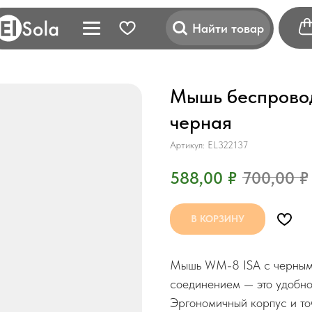
Найти товар
Мышь беспрово
черная
Артикул:
EL322137
588,00
₽
700,00
₽
В КОРЗИНУ
Мышь WM-8 ISA с черным 
соединением — это удобно
Эргономичный корпус и то