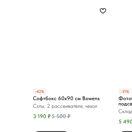
-42%
-31%
Софтбокс 60x90 см Bowens
Фото
подс
Соты, 2 рассеивателя, чехол
Склад
3 190
₽
5 500
₽
5 49