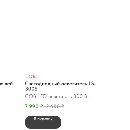
-37%
еющей
Светодиодный осветитель LS-
300S
COB LED‑осветитель 300 Вт,
Bowens
7 990
₽
12 600
₽
В корзину