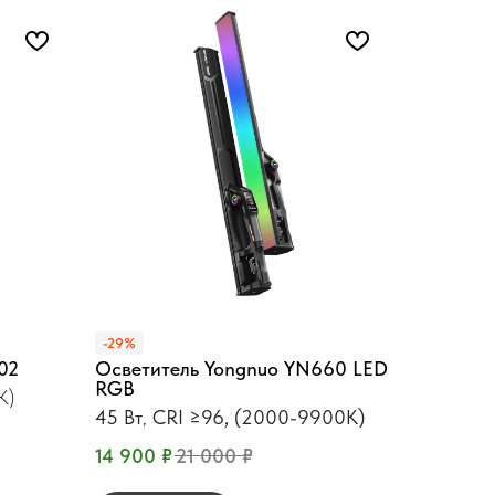
-29%
02
Осветитель Yongnuo YN660 LED
RGB
К)
45 Вт
,
CRI ≥96, (2000-9900K)
14 900
₽
21 000
₽