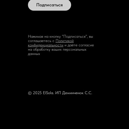
Подписаться
Нажимая на кнопку "Подписаться", вы
соглашаетесь с
Политикой
конфиденциальности
и даёте согласие
на обработку ваших персональных
данных
© 2025 ElSola. ИП Деминченок С.С.