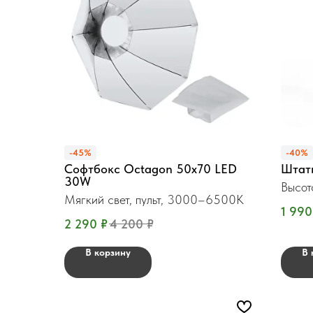
-45%
-40%
Софтбокс Octagon 50x70 LED
Штати
30W
Высот
Мягкий свет, пульт, 3000–6500K
1 990
2 290
₽
4 200
₽
В корзину
В 