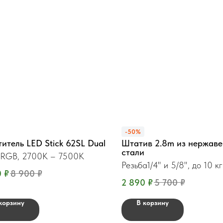
-50%
итель LED Stick 62SL Dual
Штатив 2.8m из нержав
стали
 RGB, 2700K – 7500K
Резьба1/4" и 5/8", до 10 кг
0
₽
8 900
₽
2 890
₽
5 700
₽
корзину
В корзину