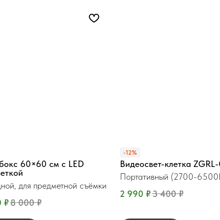
-12%
бокс 60×60 см с LED
Видеосвет-клетка ZGRL-
веткой
Портативный (2700-6500
ной, для предметной съёмки
2 990
₽
3 400
₽
0
₽
8 000
₽