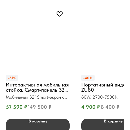
-61%
-40%
Интерактивная мобильная
Портативный видео
стойка. Смарт-панель 32"
ZU80
SG-QM32ST
Мобильный 32” Smart-экран с
80W, 2700-7500K
АКБ
57 590
₽
149 500
₽
4 900
₽
8 400
₽
В корзину
В корзину