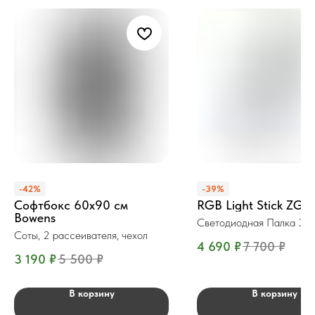
-42%
-39%
Софтбокс 60x90 см
RGB Light Stick ZGR
Bowens
Светодиодная Палка 30
Соты, 2 рассеивателя, чехол
4 690
₽
7 700
₽
3 190
₽
5 500
₽
В корзину
В корзину