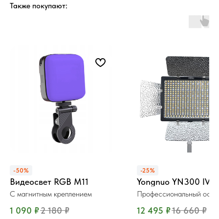
Также покупают:
-50%
-25%
Видеосвет RGB M11
Yongnuo YN300 IV 
С магнитным креплением
Профессиональный осве
1 090
₽
2 180
₽
12 495
₽
16 660
₽