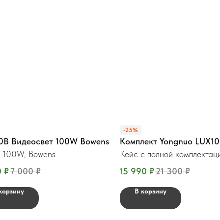
-25%
50B Видеосвет 100W Bowens
Комплект Yongnuo LUX1
 100W, Bowens
Кейс с полной комплектац
0
₽
7 000
₽
15 990
₽
21 300
₽
корзину
В корзину