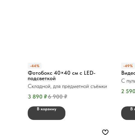
-44%
-49%
Фотобокс 40×40 см с LED-
Виде
подсветкой
С пул
Складной, для предметной съёмки
2 59
3 890
₽
6 900
₽
В корзину
В 