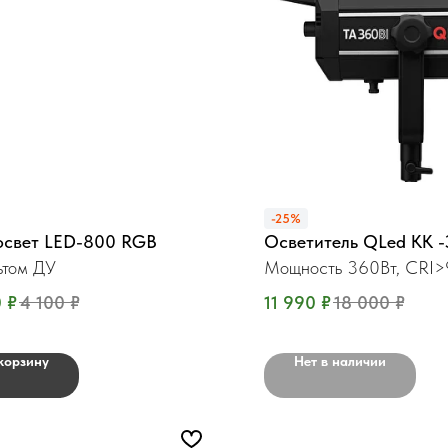
-25%
освет LED-800 RGB
Осветитель QLed KK -
ьтом ДУ
Мощность 360Вт, CRI>
0
₽
4 100
₽
11 990
₽
18 000
₽
корзину
Нет в наличии