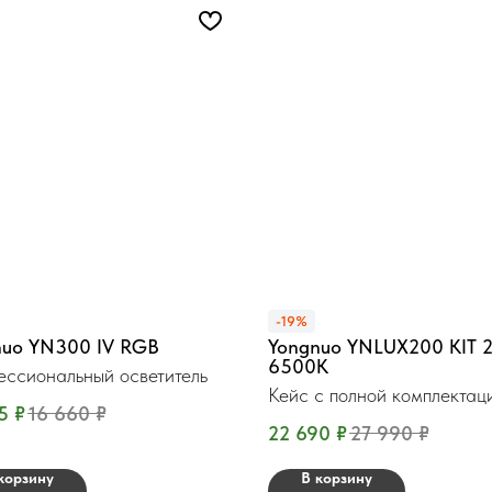
-19%
nuo YN300 IV RGB
Yongnuo YNLUX200 KIT 
6500К
ссиональный осветитель
Кейс с полной комплектац
5
₽
16 660
₽
Вт.
22 690
₽
27 990
₽
корзину
В корзину