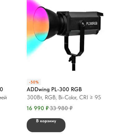
-50%
00
ADDwing PL-300 RGB
ией
300Вт, RGB, Bi-Color, CRI ≥ 95
16 990
₽
33 980
₽
В корзину