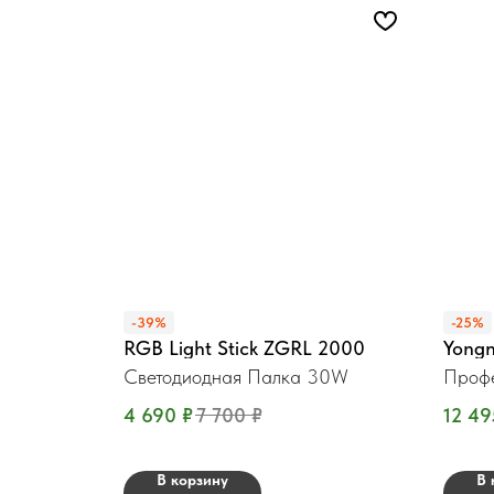
-39%
-25%
RGB Light Stick ZGRL 2000
Yong
Светодиодная Палка 30W
Профе
4 690
₽
7 700
₽
12 49
В корзину
В 