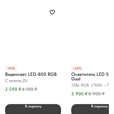
-49%
-34%
Видеосвет LED-800 RGB
Осветитель LED Stic
Dual
С пультом ДУ
35Вт, RGB, 2700K – 75
2 590
₽
4 100
₽
5 900
₽
8 900
₽
В корзину
В корзину