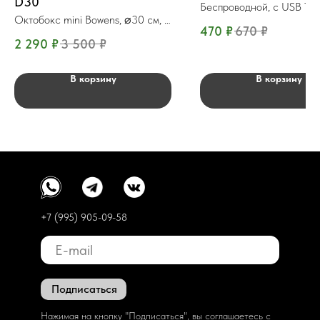
D30
Беспроводной, c USB Ty
Октобокс mini Bowens, ⌀30 см, с
470
₽
670
₽
сотами
2 290
₽
3 500
₽
В корзину
В корзину
+7 (995) 905-09-58
Подписаться
Нажимая на кнопку "Подписаться", вы соглашаетесь с