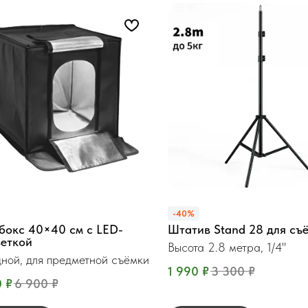
-40%
бокс 40×40 см с LED-
Штатив Stand 28 для съ
веткой
Высота 2.8 метра, 1/4"
ной, для предметной съёмки
1 990
₽
3 300
₽
0
₽
6 900
₽