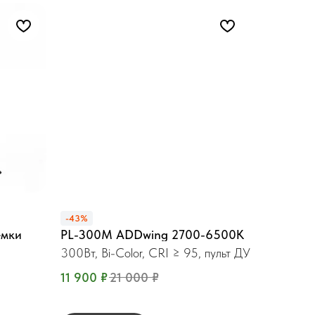
-43%
ёмки
PL-300М ADDwing 2700-6500K
300Вт, Bi-Color, CRI ≥ 95, пульт ДУ
11 900
₽
21 000
₽