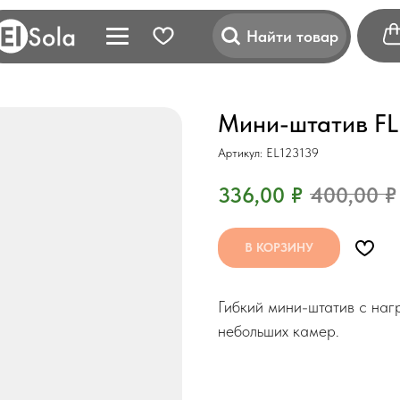
Найти товар
Мини-штатив FL
Артикул:
EL123139
336,00
₽
400,00
₽
В КОРЗИНУ
Гибкий мини-штатив с нагр
небольших камер.