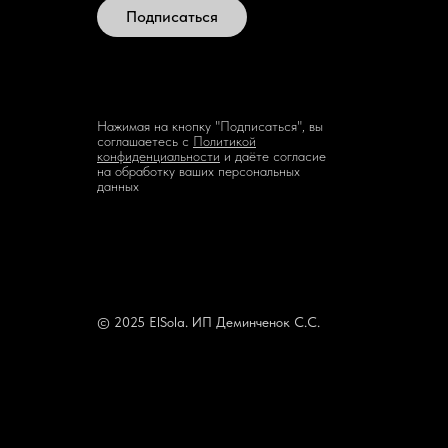
Подписаться
Нажимая на кнопку "Подписаться", вы
соглашаетесь с
Политикой
конфиденциальности
и даёте согласие
на обработку ваших персональных
данных
© 2025 ElSola. ИП Деминченок С.С.