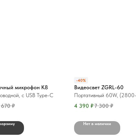
-40%
ичный микрофон К8
Видеосвет ZGRL-60
оводной, c USB Type-C
Портативный 60W, (2800
670
₽
4 390
₽
7 300
₽
корзину
Нет в наличии