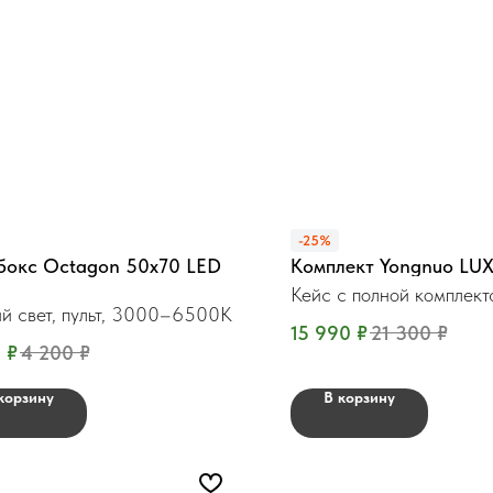
-25%
бокс Octagon 50x70 LED
Комплект Yongnuo LU
Кейс с полной комплек
й свет, пульт, 3000–6500K
15 990
₽
21 300
₽
0
₽
4 200
₽
корзину
В корзину