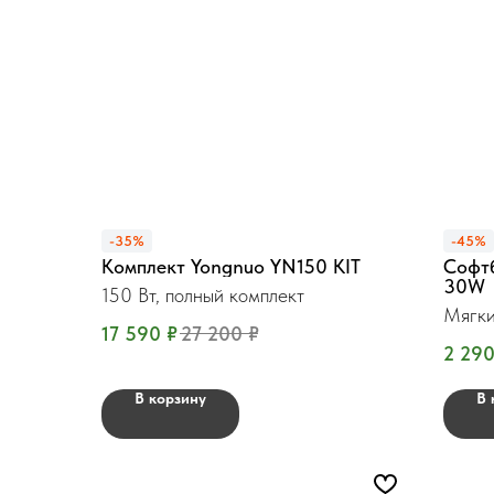
-35%
-45%
Комплект Yongnuo YN150 KIT
Софт
30W
150 Вт, полный комплект
Мягки
17 590
₽
27 200
₽
2 29
В корзину
В 