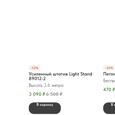
-52%
-30%
Усиленный штатив Light Stand
Петл
89012-2
Беспр
Высота 3.6 метра
470
₽
3 090
₽
6 500
₽
В корзину
В 