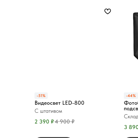
-51%
-44%
Видеосвет LED-800
Фото
подс
С штативом
Склад
2 390
₽
4 900
₽
3 89