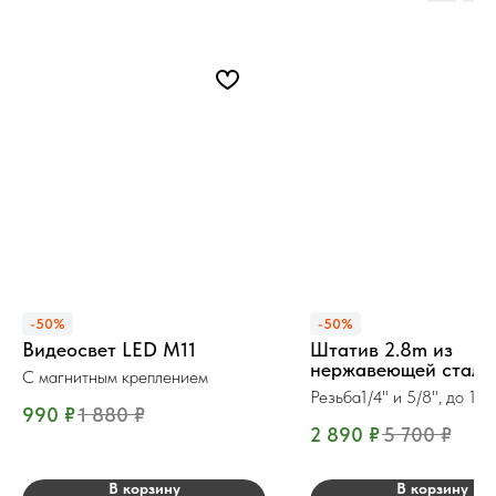
-50%
-50%
Видеосвет LED M11
Штатив 2.8m из
нержавеющей стали
С магнитным креплением
Резьба1/4" и 5/8", до 10 
990
₽
1 880
₽
2 890
₽
5 700
₽
В корзину
В корзину