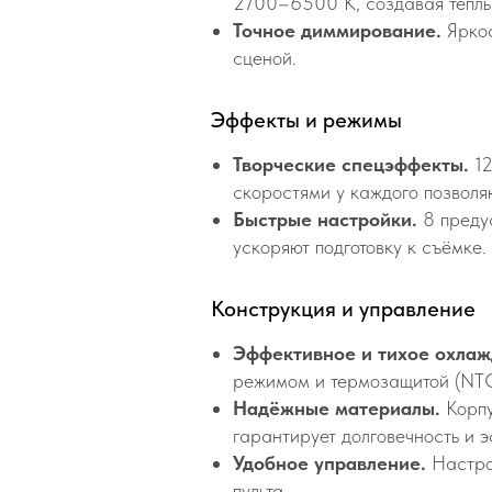
2700–6500 K, создавая тёплы
Точное диммирование.
Яркос
сценой.
Эффекты и режимы
Творческие спецэффекты.
12
скоростями у каждого позволя
Быстрые настройки.
8 преду
ускоряют подготовку к съёмке.
Конструкция и управление
Эффективное и тихое охлаж
режимом и термозащитой (NTC
Надёжные материалы.
Корпу
гарантирует долговечность и э
Удобное управление.
Настрой
пульта.