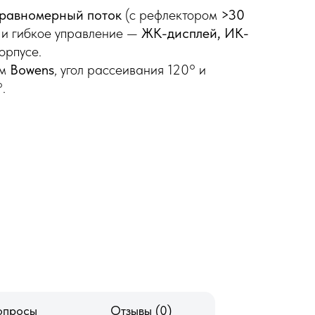
равномерный поток
(с рефлектором
>30
у и гибкое управление —
ЖК-дисплей, ИК-
орпусе.
ем
Bowens
, угол рассеивания 120° и
.
опросы
Отзывы (0)