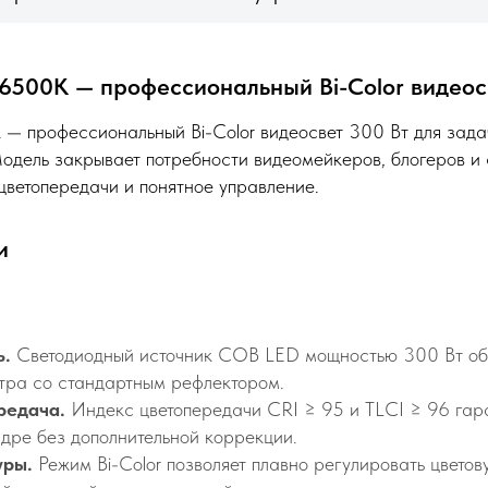
500K — профессиональный Bi-Color видеос
профессиональный Bi-Color видеосвет 300 Вт для задач
Модель закрывает потребности видеомейкеров, блогеров и
цветопередачи и понятное управление.
ти
источника постоянного света PL-300М AD
ь.
Светодиодный источник COB LED мощностью 300 Вт обе
тра со стандартным рефлектором.
редача.
Индекс цветопередачи CRI ≥ 95 и TLCI ≥ 96 гара
адре без дополнительной коррекции.
уры.
Режим Bi-Color позволяет плавно регулировать цвето