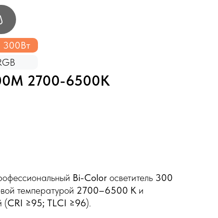
300Вт
RGB
00М 2700-6500K
рофессиональный
Bi-Color
осветитель
300
овой температурой
2700–6500 K
и
 (
CRI ≥95; TLCI ≥96
).