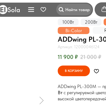
Найти товар
100Вт
200Вт
Bi-Color
ADDwing PL-3
Артикул:
12000046124
11 900
₽
21 000
₽
В КОРЗИНУ
ADDwing PL-300M — п
Вт
с регулируемой цвет
высокой цветопередачей