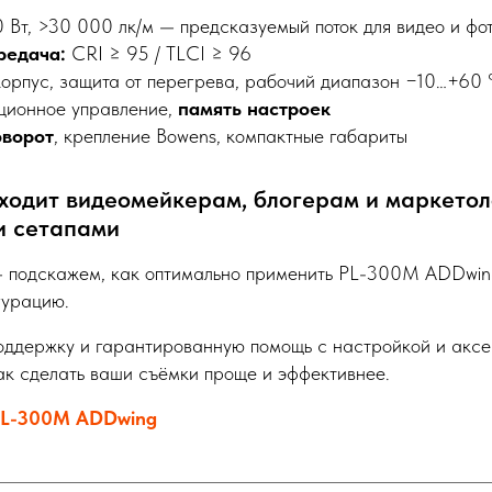
Вт, >30 000 лк/м — предсказуемый поток для видео и фо
редача:
CRI ≥ 95 / TLCI ≥ 96
орпус, защита от перегрева, рабочий диапазон −10…+60
ционное управление,
память настроек
оворот
, крепление Bowens, компактные габариты
ходит видеомейкерам, блогерам и маркето
и сетапами
— подскажем, как оптимально применить PL-300М ADDwin
гурацию.
поддержку и гарантированную помощь с настройкой и акс
ак сделать ваши съёмки проще и эффективнее.
PL-300М ADDwing