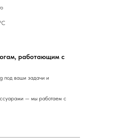
то
 °C
логам, работающим с
g под ваши задачи и
ессуарами — мы работаем с