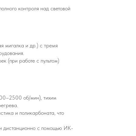
полного контроля над световой
я мигалка и др.) с тремя
рудования.
к (при работе с пультом)
00–2500 об/мин), тихим
регрева.
стика и поликарбоната, что
 и дистанционно с помощью ИК-