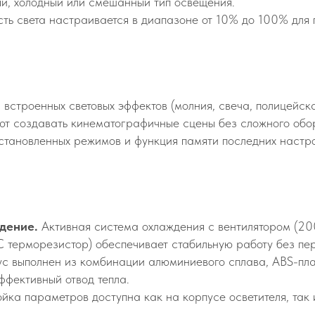
й, холодный или смешанный тип освещения.
ть света настраивается в диапазоне от 10% до 100% для 
 встроенных световых эффектов (молния, свеча, полицейска
ют создавать кинематографичные сцены без сложного обо
становленных режимов и функция памяти последних настрое
дение.
Активная система охлаждения с вентилятором (20
 терморезистор) обеспечивает стабильную работу без пе
с выполнен из комбинации алюминиевого сплава, ABS-пла
ффективный отвод тепла.
ка параметров доступна как на корпусе осветителя, так